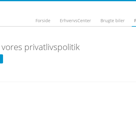
Forside
ErhvervsCenter
Brugte biler
P
vores privatlivspolitik