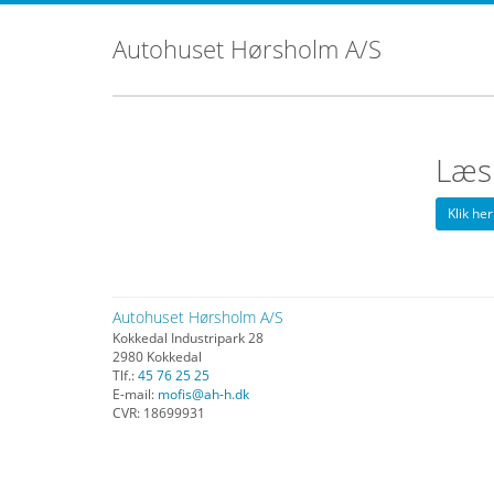
Autohuset Hørsholm A/S
Læs 
Klik her
Autohuset Hørsholm A/S
Kokkedal Industripark 28
2980 Kokkedal
Tlf.:
45 76 25 25
E-mail:
mofis@ah-h.dk
CVR: 18699931