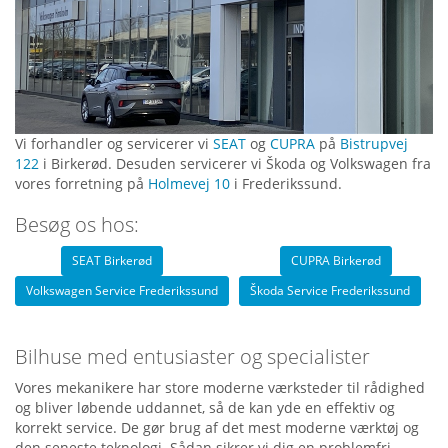
Vi forhandler og servicerer vi
SEAT
og
CUPRA
på
Bistrupvej
122
i Birkerød. Desuden servicerer vi Škoda og Volkswagen fra
vores forretning på
Holmevej 10
i Frederikssund.
Besøg os hos:
SEAT Birkerød
CUPRA Birkerød
Volkswagen Service Frederikssund
Škoda Service Frederikssund
Bilhuse med entusiaster og specialister
Vores mekanikere har store moderne værksteder til rådighed
og bliver løbende uddannet, så de kan yde en effektiv og
korrekt service. De gør brug af det mest moderne værktøj og
den seneste teknologi. Sådan sikrer vi dig en problemfri