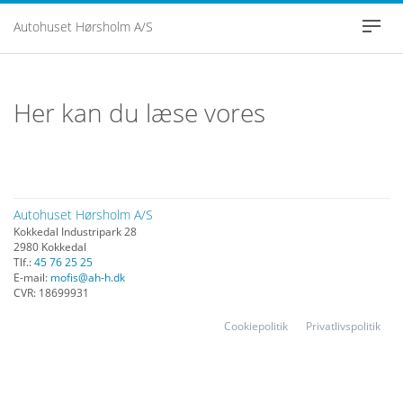
Autohuset Hørsholm A/S
Togg
navig
FORSIDE
Her kan du læse vores
ERHVERVSCENT
BRUGTE BILER
PRIVATLIVSPOLIT
Autohuset Hørsholm A/S
Kokkedal Industripark 28
2980 Kokkedal
SKADECENTER
Tlf.:
45 76 25 25
E-mail:
mofis@ah-h.dk
CVR: 18699931
JOB OG KARRIE
Cookiepolitik
Privatlivspolitik