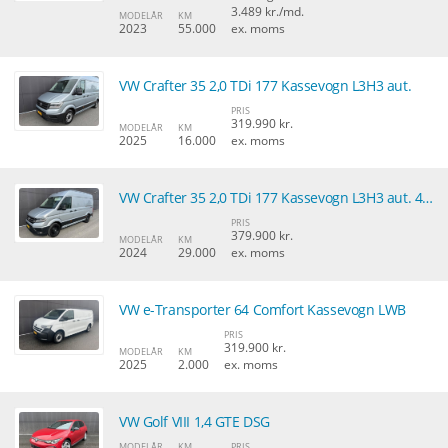
3.489 kr./md.
MODELÅR
KM
2023
55.000
ex. moms
VW Crafter 35 2,0 TDi 177 Kassevogn L3H3 aut.
PRIS
319.990 kr.
MODELÅR
KM
2025
16.000
ex. moms
VW Crafter 35 2,0 TDi 177 Kassevogn L3H3 aut. 4Motion
PRIS
379.900 kr.
MODELÅR
KM
2024
29.000
ex. moms
VW e-Transporter 64 Comfort Kassevogn LWB
PRIS
319.900 kr.
MODELÅR
KM
2025
2.000
ex. moms
VW Golf VIII 1,4 GTE DSG
MODELÅR
KM
PRIS