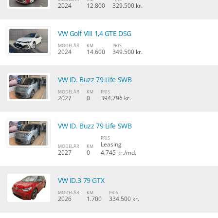
2024
12.800
329.500 kr.
VW Golf VIII 1,4 GTE DSG
MODELÅR
KM
PRIS
2024
14.600
349.500 kr.
VW ID. Buzz 79 Life SWB
MODELÅR
KM
PRIS
2027
0
394.796 kr.
VW ID. Buzz 79 Life SWB
PRIS
Leasing
MODELÅR
KM
2027
0
4.745 kr./md.
VW ID.3 79 GTX
MODELÅR
KM
PRIS
2026
1.700
334.500 kr.