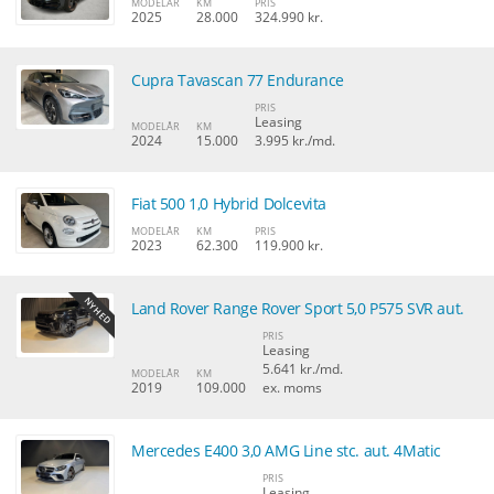
MODELÅR
KM
PRIS
2025
28.000
324.990 kr.
Cupra Tavascan 77 Endurance
PRIS
Leasing
MODELÅR
KM
2024
15.000
3.995 kr./md.
Fiat 500 1,0 Hybrid Dolcevita
MODELÅR
KM
PRIS
2023
62.300
119.900 kr.
Land Rover Range Rover Sport 5,0 P575 SVR aut.
PRIS
Leasing
5.641 kr./md.
MODELÅR
KM
2019
109.000
ex. moms
Mercedes E400 3,0 AMG Line stc. aut. 4Matic
PRIS
Leasing