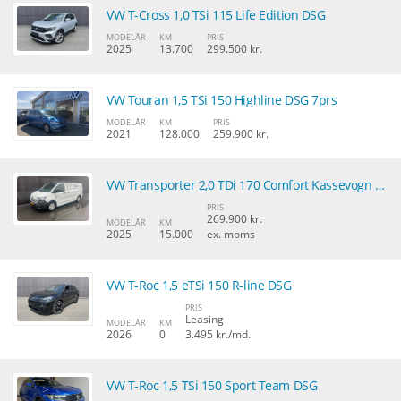
VW T-Cross 1,0 TSi 115 Life Edition DSG
MODELÅR
KM
PRIS
2025
13.700
299.500 kr.
VW Touran 1,5 TSi 150 Highline DSG 7prs
MODELÅR
KM
PRIS
2021
128.000
259.900 kr.
VW Transporter 2,0 TDi 170 Comfort Kassevogn aut. LWB
PRIS
269.900 kr.
MODELÅR
KM
2025
15.000
ex. moms
VW T-Roc 1,5 eTSi 150 R-line DSG
PRIS
Leasing
MODELÅR
KM
2026
0
3.495 kr./md.
VW T-Roc 1,5 TSi 150 Sport Team DSG