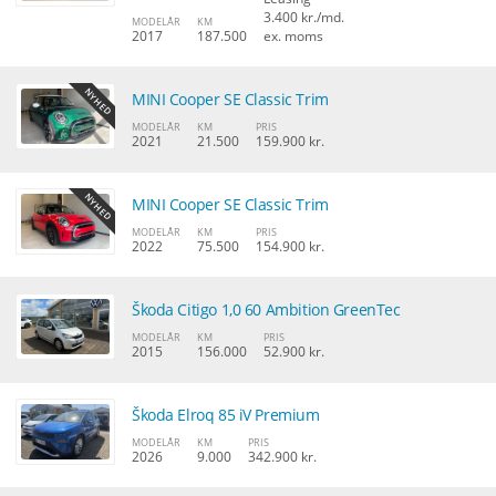
3.400 kr./md.
MODELÅR
KM
2017
187.500
ex. moms
MINI Cooper SE Classic Trim
MODELÅR
KM
PRIS
2021
21.500
159.900 kr.
MINI Cooper SE Classic Trim
MODELÅR
KM
PRIS
2022
75.500
154.900 kr.
Škoda Citigo 1,0 60 Ambition GreenTec
MODELÅR
KM
PRIS
2015
156.000
52.900 kr.
Škoda Elroq 85 iV Premium
MODELÅR
KM
PRIS
2026
9.000
342.900 kr.