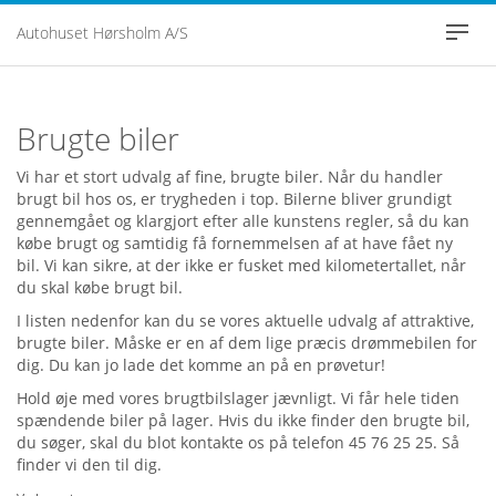
Autohuset Hørsholm A/S
Togg
navig
FORSIDE
Brugte biler
ERHVERVSCENT
Vi har et stort udvalg af fine, brugte biler. Når du handler
brugt bil hos os, er trygheden i top. Bilerne bliver grundigt
BRUGTE BILER
gennemgået og klargjort efter alle kunstens regler, så du kan
købe brugt og samtidig få fornemmelsen af at have fået ny
PRIVATLIVSPOLIT
bil. Vi kan sikre, at der ikke er
fusket med kilometertallet
, når
du skal købe brugt bil.
SKADECENTER
I listen nedenfor kan du se vores aktuelle udvalg af attraktive,
brugte biler. Måske er en af dem lige præcis drømmebilen for
dig. Du kan jo lade det komme an på en prøvetur!
JOB OG KARRIE
Hold øje med vores brugtbilslager jævnligt. Vi får hele tiden
spændende biler på lager. Hvis du ikke finder den brugte bil,
du søger, skal du blot kontakte os på telefon 45 76 25 25. Så
finder vi den til dig.