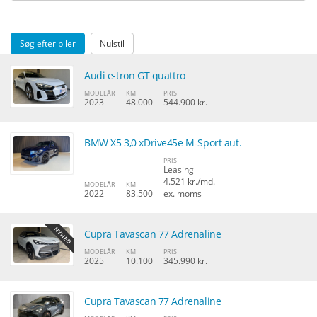
Søg efter biler
Nulstil
Audi e-tron GT quattro
MODELÅR
KM
PRIS
2023
48.000
544.900 kr.
BMW X5 3,0 xDrive45e M-Sport aut.
PRIS
Leasing
4.521 kr./md.
MODELÅR
KM
2022
83.500
ex. moms
Cupra Tavascan 77 Adrenaline
MODELÅR
KM
PRIS
2025
10.100
345.990 kr.
Cupra Tavascan 77 Adrenaline