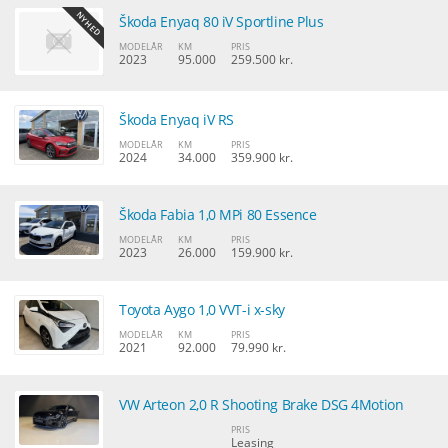
Škoda Enyaq 80 iV Sportline Plus
MODELÅR
KM
PRIS
2023
95.000
259.500 kr.
Škoda Enyaq iV RS
MODELÅR
KM
PRIS
2024
34.000
359.900 kr.
Škoda Fabia 1,0 MPi 80 Essence
MODELÅR
KM
PRIS
2023
26.000
159.900 kr.
Toyota Aygo 1,0 VVT-i x-sky
MODELÅR
KM
PRIS
2021
92.000
79.990 kr.
VW Arteon 2,0 R Shooting Brake DSG 4Motion
PRIS
Leasing